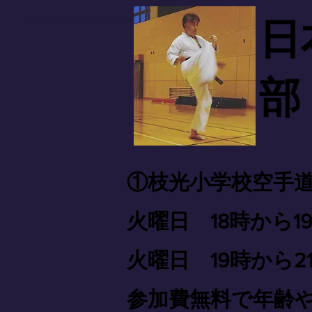
k.izumi.1961.3.11@docomo.ne.jp
​
部
ログイン
①枝光小学校空手
火曜日 18時から1
火曜日 19時から2
参加費無料で年齢