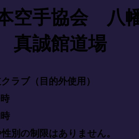
日本空手協会 八
 真誠館道場
道クラブ（目的外使用）
9時
1時
や性別の制限はありません。