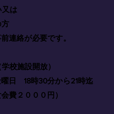
い又は
の方
事前連絡が必要です。
（学校施設開放）
日 18時30分から21時迄
女会費２０００円）