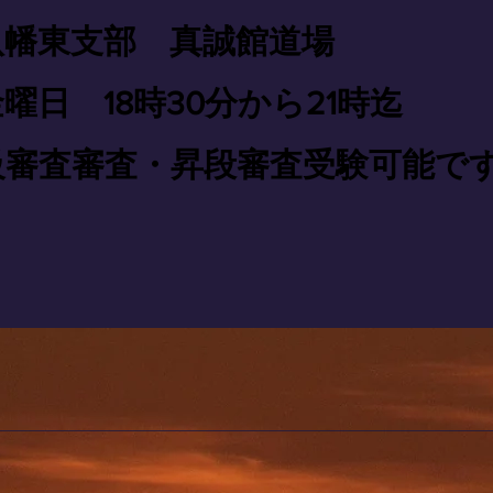
八幡東支部 真誠館道場
日 18時30分から21時迄
級審査審査・昇段審査受験可能で