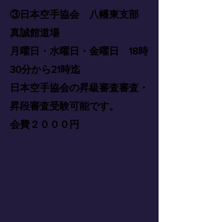
③日本空手協会 八幡東支部
真誠館道場
月曜日・水曜日・金曜日 18時
30分から21時迄
日本空手協会の昇級審査審査・
昇段審査受験可能です。
会費２０００円