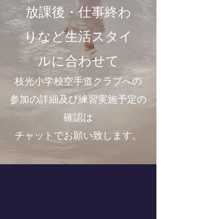
​放課後・仕事終わ
りなど生活スタイ
ルに合わせて
​日本空手協会 八幡東
枝光小学校空手道クラブへの
支部 真誠館道場
参加の詳細及び練習実施予定の
確認は
チャットでお願い致します。