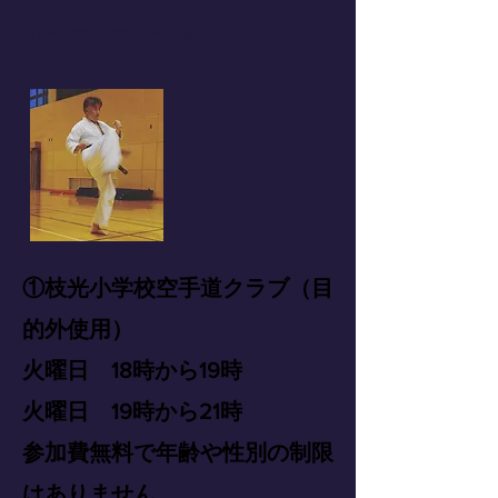
k.izumi.1961.3.11@docomo.ne.jp
①枝光小学校空手道クラブ（目
的外使用）
火曜日 18時から19時
火曜日 19時から21時
参加費無料で年齢や性別の制限
はありません。