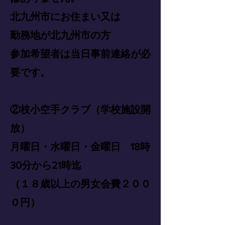
北九州市にお住まい又は
勤務地が北九州市の方
参加希望者は当日事前連絡が必
要です。
②枝小空手クラブ（学校施設開
放）
月曜日・水曜日・金曜日 18時
30分から21時迄
（１８歳以上の男女会費２００
０円）