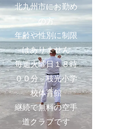
北九州市にお勤め
の方
年齢や性別に制限
はありません
毎週火曜日１８時
００分～枝光小学
校体育館
​継続で無料の空手
道クラブです